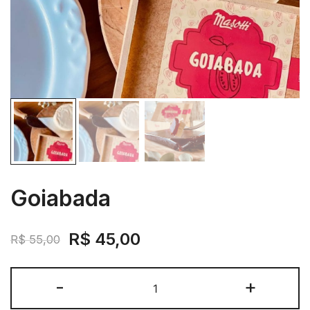
Goiabada
O
O
R$
45,00
R$
55,00
preço
preço
Goiabada
-
+
original
atual
quantidade