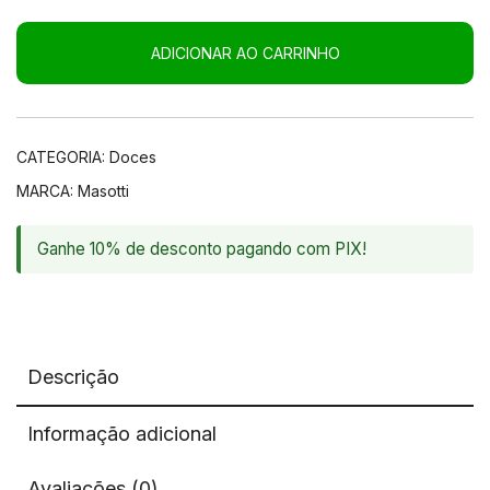
era:
é:
ADICIONAR AO CARRINHO
R$ 55,00.
R$ 45,00.
CATEGORIA:
Doces
MARCA:
Masotti
Ganhe 10% de desconto pagando com PIX!
Descrição
Informação adicional
Avaliações (0)